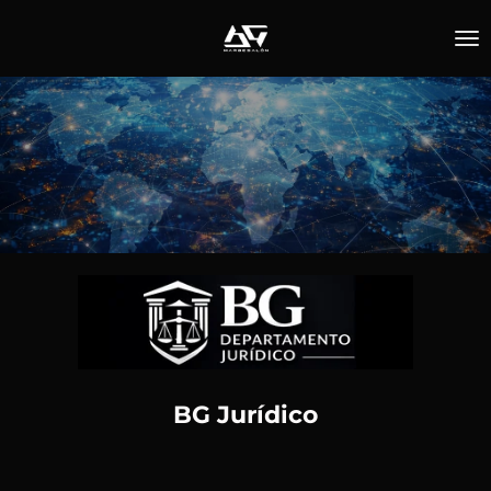
Ir
al
contenido
principal
BG Jurídico